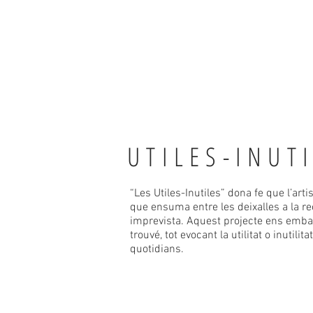
UTILES-INUT
“Les Utiles-Inutiles” dona fe que l’ar
que ensuma entre les deixalles a la re
imprevista. Aquest projecte ens embar
trouvé, tot evocant la utilitat o inutili
quotidians.